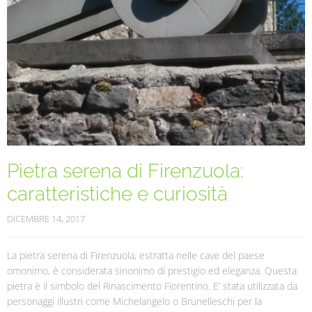
Pietra serena di Firenzuola:
caratteristiche e curiosità
DICEMBRE 14, 2017
La pietra serena di Firenzuola, estratta nelle cave del paese
omonimo, è considerata sinonimo di prestigio ed eleganza. Questa
pietra è il simbolo del Rinascimento Fiorentino. E’ stata utilizzata da
personaggi illustri come Michelangelo o Brunelleschi per la