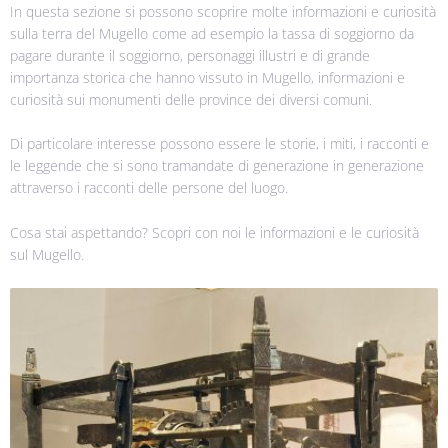
In questa sezione si possono scoprire molte informazioni e curiosità
sulla terra del Mugello come ad esempio la tassa di soggiorno da
pagare durante il soggiorno, personaggi illustri e di grande
importanza storica che hanno vissuto in Mugello, informazioni e
curiosità sui monumenti delle province dei diversi comuni.
Di particolare interesse possono essere le storie, i miti, i racconti e
le leggende che si sono tramandate di generazione in generazione
attraverso i racconti delle persone del luogo.
Cosa stai aspettando? Scopri con noi le informazioni e le curiosità
sul Mugello.