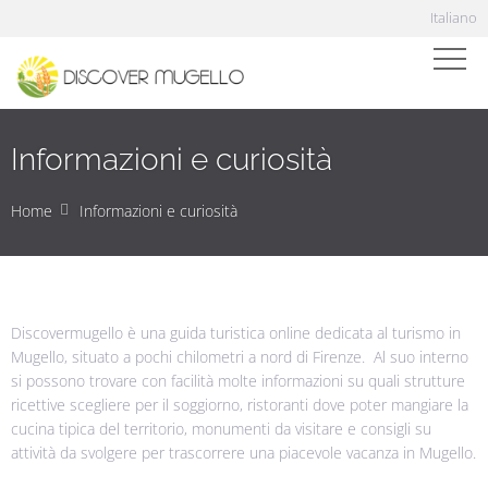
Italiano
Informazioni e curiosità
Home
Informazioni e curiosità
Discovermugello è una guida turistica online dedicata al turismo in
Mugello, situato a pochi chilometri a nord di Firenze. Al suo interno
si possono trovare con facilità molte informazioni su quali strutture
ricettive scegliere per il soggiorno, ristoranti dove poter mangiare la
cucina tipica del territorio, monumenti da visitare e consigli su
attività da svolgere per trascorrere una piacevole vacanza in Mugello.