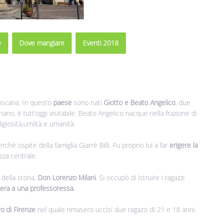
e
Dove mangiare
Eventi 2018
Toscana. In questo
paese
sono nati
Giotto e Beato Angelico
, due
gnano, è tutt’oggi visitabile. Beato Angelico nacque nella frazione di
igiosità,umiltà e umanità.
hè ospite della famiglia Giarrè Billi. Fu proprio lui a far
erigere la
zza centrale.
ella storia,
Don Lorenzo Milani
. Si occupò di istruire i ragazzi
tera a una professoressa.
o di Firenze
nel quale rimasero uccisi due ragazzi di 21 e 18 anni.