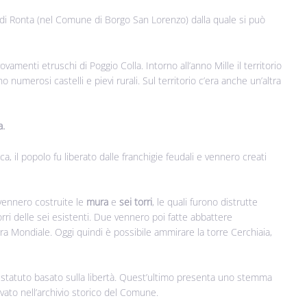
e di Ronta (nel Comune di Borgo San Lorenzo) dalla quale si può
ovamenti etruschi di Poggio Colla. Intorno all’anno Mille il territorio
ono numerosi castelli e pievi rurali. Sul territorio c’era anche un’altra
na.
il popolo fu liberato dalle franchigie feudali e vennero creati
ennero costruite le
mura
e
sei torri
, le quali furono distrutte
rri delle sei esistenti. Due vennero poi fatte abbattere
rra Mondiale. Oggi quindi è possibile ammirare la torre Cerchiaia,
o statuto basato sulla libertà. Quest’ultimo presenta uno stemma
vato nell’archivio storico del Comune.