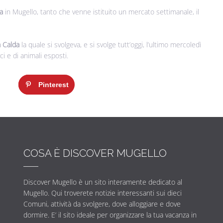
a
in Mugello, tanto che venne istituito un mercato settimanale, il
a Calda
la quale si svolgeva, e si svolge tutt’oggi, l’ultimo mercoledì
i e di animali esposti.
Pinterest
COSA È DISCOVER MUGELLO
Discover Mugello è un sito interamente dedicato al
Mugello. Qui troverete notizie interessanti sui dieci
Comuni, attività da svolgere, dove alloggiare e dove
dormire. E’ il sito ideale per organizzare la tua vacanza in