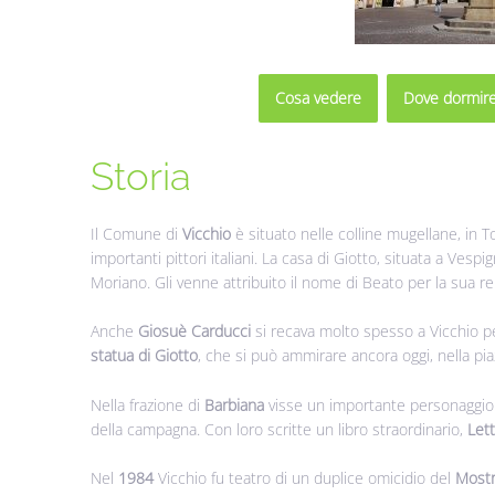
Cosa vedere
Dove dormir
Storia
Il Comune di
Vicchio
è situato nelle colline mugellane, in 
importanti pittori italiani. La casa di Giotto, situata a Vespi
Moriano. Gli venne attribuito il nome di Beato per la sua rel
Anche
Giosuè Carducci
si recava molto spesso a Vicchio perc
statua di Giotto
, che si può ammirare ancora oggi, nella pia
Nella frazione di
Barbiana
visse un importante personaggio d
della campagna. Con loro scritte un libro straordinario,
Let
Nel
1984
Vicchio fu teatro di un duplice omicidio del
Mostr