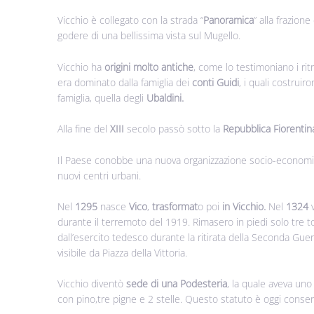
Vicchio è collegato con la strada “
Panoramica
” alla frazion
godere di una bellissima vista sul Mugello.
Vicchio ha
origini molto antiche
, come lo testimoniano i ritr
era dominato dalla famiglia dei
conti Guidi
, i quali costruir
famiglia, quella degli
Ubaldini.
Alla fine del
XIII
secolo passò sotto la
Repubblica Fiorenti
Il Paese conobbe una nuova organizzazione socio-economica, 
nuovi centri urbani.
Nel
1295
nasce
Vico
,
trasformat
o poi
in Vicchio.
Nel
1324
v
durante il terremoto del 1919. Rimasero in piedi solo tre to
dall’esercito tedesco durante la ritirata della Seconda Gue
visibile da Piazza della Vittoria.
Vicchio diventò
sede di una Podesteria
, la quale aveva un
con pino,tre pigne e 2 stelle. Questo statuto è oggi conser