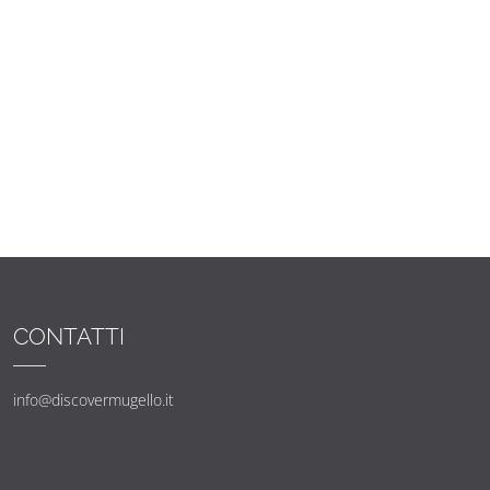
CONTATTI
info@discovermugello.it