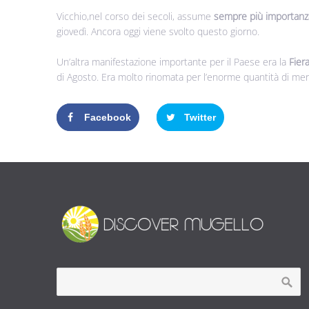
Vicchio,nel corso dei secoli, assume
sempre più importanz
giovedì. Ancora oggi viene svolto questo giorno.
Un’altra manifestazione importante per il Paese era la
Fier
di Agosto. Era molto rinomata per l’enorme quantità di merc
Facebook
Twitter
Google+