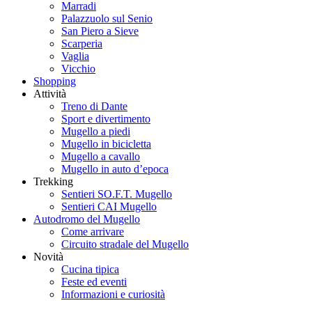
Marradi
Palazzuolo sul Senio
San Piero a Sieve
Scarperia
Vaglia
Vicchio
Shopping
Attività
Treno di Dante
Sport e divertimento
Mugello a piedi
Mugello in bicicletta
Mugello a cavallo
Mugello in auto d’epoca
Trekking
Sentieri SO.F.T. Mugello
Sentieri CAI Mugello
Autodromo del Mugello
Come arrivare
Circuito stradale del Mugello
Novità
Cucina tipica
Feste ed eventi
Informazioni e curiosità