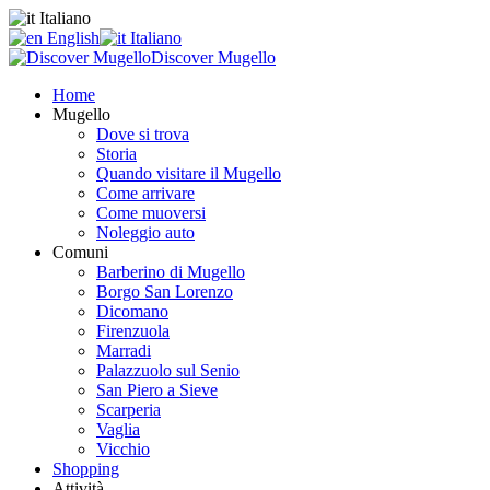
Italiano
English
Italiano
Discover Mugello
Home
Mugello
Dove si trova
Storia
Quando visitare il Mugello
Come arrivare
Come muoversi
Noleggio auto
Comuni
Barberino di Mugello
Borgo San Lorenzo
Dicomano
Firenzuola
Marradi
Palazzuolo sul Senio
San Piero a Sieve
Scarperia
Vaglia
Vicchio
Shopping
Attività