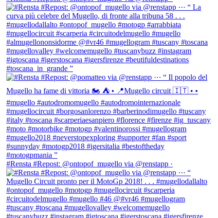
#Rensta #Repost: @ontopof_mugello via @renstapp ·