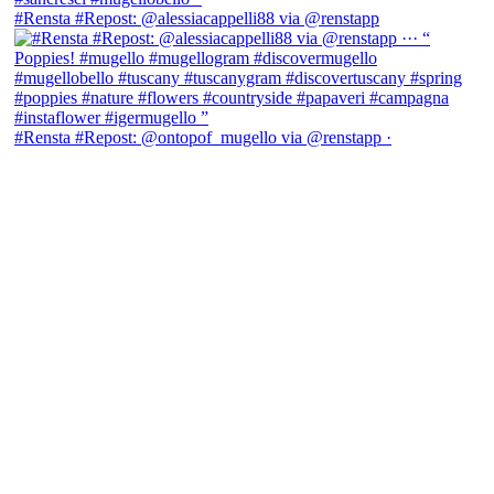
#Rensta #Repost: @alessiacappelli88 via @renstapp
#Rensta #Repost: @ontopof_mugello via @renstapp ·