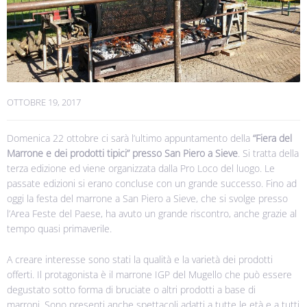
OTTOBRE 19, 2017
Domenica 22 ottobre ci sarà l’ultimo appuntamento della
“Fiera del
Marrone e dei prodotti tipici” presso San Piero a Sieve
. Si tratta della
terza edizione ed viene organizzata dalla Pro Loco del luogo. Le
passate edizioni si erano concluse con un grande successo.
Fino ad
oggi la festa del marrone a San Piero a Sieve, che si svolge presso
l’Area Feste del Paese, ha avuto un grande riscontro, anche grazie al
tempo quasi primaverile.
A creare interesse sono stati la qualità e la varietà dei prodotti
offerti. Il protagonista è il marrone IGP del Mugello che può essere
degustato sotto forma di bruciate o altri prodotti a base di
marroni.
Sono presenti anche spettacoli adatti a tutte le età e a tutti