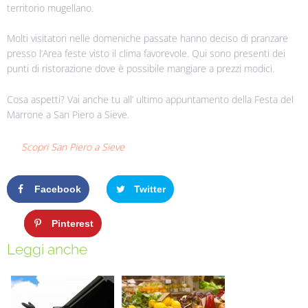
territorio mugellano.
Molti visitatori nelle domeniche passate hanno deciso di pranzare
presso l’Area feste visto il clima favorevole. Qui sono presenti dei
punti di ristorazione dove è possibile mangiare a prezzi modici.
Cosa aspetti? Vai anche tu all’ ultimo appuntamento della Festa del
Marrone a San Piero a Sieve.
Scopri San Piero a Sieve
Facebook
Twitter
Google+
Pinterest
Leggi anche