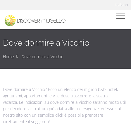
Italiano
Dove dormire a Vicchio
Home
Dove dormire a Vicchio
Dove dormire a Vicchio? Ecco un elenco dei migliori b&b, hotel,
agriturismi, appartamenti e ville dove trascorrere la vostra
vacanza. Le indicazioni su dove dormire a Vicchio saranno molto utili
per decidere la struttura più adatta alle tue esigenze. Adesso sul
nostro sito con un semplice click è possibile prenotare
direttamente il soggiorno!