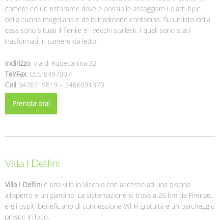
camere ed un ristorante dove è possibile assaggiare i piatti tipici
della cucina mugellana e della tradizione contadina. Su un lato della
casa sono situati il fienile e i vecchi stalletti, i quali sono stati
trasformati in camere da letto.
Indirizzo
: Via di Rupecanina 32
Tel/Fax
. 055 8497007
Cell
3478319819 – 3486091370
Prenota ora!
Villa I Delfini
Villa I Delfini
è una villa in Vicchio con accesso ad una piscina
all’aperto e un giardino. La sistemazione si trova a 26 km da Firenze,
e gli ospiti beneficiano di connessione Wi-Fi gratuita e un parcheggio
privato in loco.