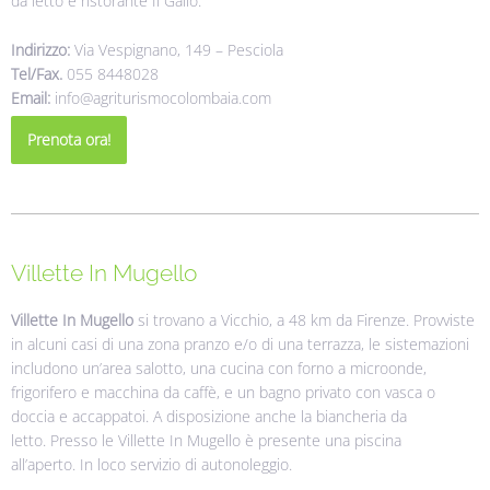
da letto e ristorante Il Gallo.
Indirizzo:
Via Vespignano, 149 – Pesciola
Tel/Fax.
055 8448028
Email:
info@agriturismocolombaia.com
Prenota ora!
Villette In Mugello
Villette In Mugello
si trovano a Vicchio, a 48 km da Firenze. Provviste
in alcuni casi di una zona pranzo e/o di una terrazza, le sistemazioni
includono un’area salotto, una cucina con forno a microonde,
frigorifero e macchina da caffè, e un bagno privato con vasca o
doccia e accappatoi. A disposizione anche la biancheria da
letto. Presso le Villette In Mugello è presente una piscina
all’aperto. In loco servizio di autonoleggio.