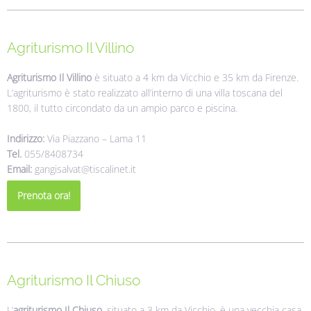
Agriturismo Il Villino
Agriturismo Il Villino
è situato a 4 km da Vicchio e 35 km da Firenze.
L’agriturismo è stato realizzato all’interno di una villa toscana del
1800, il tutto circondato da un ampio parco e piscina.
Indirizzo:
Via Piazzano – Lama 11
Tel.
055/8408734
Email:
gangisalvat@tiscalinet.it
Prenota ora!
Agriturismo Il Chiuso
L’
agriturismo Il Chiuso
, situato a 3 km da Vicchio, è una vecchia casa