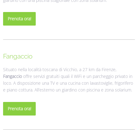
giardino con una piscina stagionale con zona solarium.
Prenota ora!
Fangaccio
Situato nella località toscana di Vicchio, a 27 km da Firenze,
Fangaccio
offre servizi gratuiti quali il WiFi e un parcheggio privato in
loco. A disposizione una TV e una cucina con lavastoviglie, frigorifero
e piano cottura. All’esterno un giardino con piscina e zona solarium.
Prenota ora!