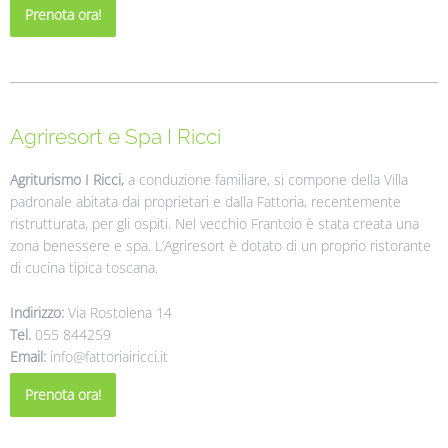
Prenota ora!
Agriresort e Spa I Ricci
Agriturismo I Ricci,
a conduzione familiare, si compone della Villa
padronale abitata dai proprietari e dalla Fattoria, recentemente
ristrutturata, per gli ospiti. Nel vecchio Frantoio è stata creata una
zona benessere e spa. L’Agriresort è dotato di un proprio ristorante
di cucina tipica toscana.
Indirizzo:
Via Rostolena 14
Tel.
055 844259
Email:
info@fattoriairicci.it
Prenota ora!