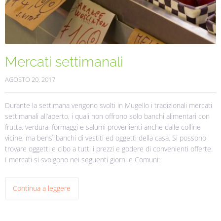
Mercati settimanali
AGOSTO 20, 2017
Durante la settimana vengono svolti in Mugello i tradizionali mercati
settimanali all’aperto, i quali non offrono solo banchi alimentari con
frutta, verdura, formaggi e salumi provenienti anche dalle colline
vicine, ma bensì banchi di vestiti ed oggetti della casa. Si possono
trovare oggetti e cibo a tutti i prezzi e godere di convenienti offerte.
I mercati si svolgono nei seguenti giorni e Comuni:
Continua a leggere