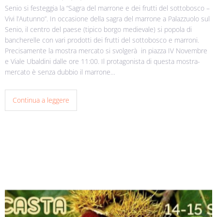
Senio si festeggia la “Sagra del marrone e dei frutti del sottobosco –
Vivi l’Autunno”. In occasione della sagra del marrone a Palazzuolo sul
Senio, il centro del paese (tipico borgo medievale) si popola di
bancherelle con vari prodotti dei frutti del sottobosco e marroni.
Precisamente la mostra mercato si svolgerà in piazza IV Novembre
e Viale Ubaldini dalle ore 11:00. Il protagonista di questa mostra-
mercato è senza dubbio il marrone…
Continua a leggere