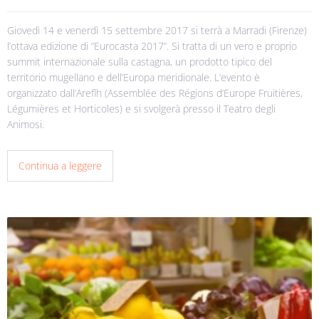
Giovedì 14 e venerdì 15 settembre 2017 si terrà a Marradi (Firenze)
l’ottava edizione di “Eurocasta 2017”. Si tratta di un vero e proprio
summit internazionale sulla castagna, un prodotto tipico del
territorio mugellano e dell’Europa meridionale. L’evento è
organizzato dall’Areflh (Assemblée des Régions d’Europe Fruitières,
Légumières et Horticoles) e si svolgerà presso il Teatro degli
Animosi.
Continua a leggere