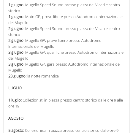
1 giugno:
Mugello Speed Sound presso piazza dei Vicari e centro
18 marzo:
Visita al Castello di Barberino
storico
1 giugno:
Moto GP, prove libere presso Autodromo Internazionale
APRILE
del Mugello
2 giugno:
Mugello Speed Sound presso piazza dei Vicari e centro
1 aprile:
Diamoci un taglio! presso Oasi di Gabbianello (Corsi di potatura
storico
e varie tecniche dell’innesto)
2 giugno:
Mugello GP, prove libere presso Autodromo
4 aprile:
Macbeth presso Teatro Corsini alle ore 20:15
Internazionale del Mugello
15 aprile:
Trofeo Paolo Parigi presso Lago di Bilancino- 1° giornata di
3 giugno:
Mugello GP, qualifiche presso Autodromo Internazionale
Campionato
del Mugello
24 aprile:
La Costituzione Raccontata ai Bambini alle ore 10:00 presso
3 giugno:
Mugello GP, gara presso Autodromo Internazionale del
Teatro Corsini
Mugello
27 aprile:
Di quell’Amor (in memoria della Festa della Liberazione) alle
23 giugno:
la notte romantica
ore 21:00 presso Circolo Arci e Corso Bartolomeo Corsini 59
29 aprile:
Il Maggino, il palio dei bambini presso Piazza Cavour
LUGLIO
29 aprile:
IronLake, triathlon sul Lago di Bilancino
29 aprile:
Visita al Castello di Barberino Maggio
1 luglio:
Collezionisti in piazza presso centro storico dalle ore 9 alle
ore 19
MAGGIO
AGOSTO
Dal 10 al 13 maggio:
Cantamaggio 2018 – XIV palio dei rioni
5 agosto:
Collezionisti in piazza presso centro storico dalle ore 9
GIUGNO