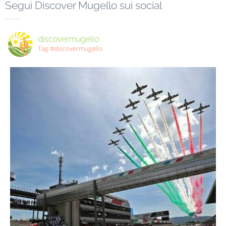
Segui Discover Mugello sui social
discovermugello
Tag #discovermugello