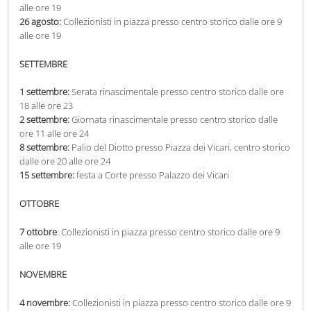
alle ore 19
26 agosto:
Collezionisti in piazza presso centro storico dalle ore 9
10 giugno:
Trofeo Paolo Parigi presso Lago di Bilancino 3° giornata di
alle ore 19
Campionato
12 giugno:
Il Lago dei Cigni presso Teatro Corsini alle ore 20:15
SETTEMBRE
16 giugno:
trofeo Paolo Parigi presso Lago di Bilancino
1 settembre:
Serata rinascimentale presso centro storico dalle ore
LUGLIO
18 alle ore 23
2 settembre:
Giornata rinascimentale presso centro storico dalle
4 luglio:
Esatte senza frontiere alle ore 8:00 presso centro storico
ore 11 alle ore 24
8 luglio:
Trofeo Paolo Parigi presso Lago di Bilancino 4° giornata di
8 settembre:
Palio del Diotto presso Piazza dei Vicari, centro storico
Campionato
dalle ore 20 alle ore 24
11 luglio:
Esatte senza frontiere alle ore 8:00 presso centro storico
15 settembre:
festa a Corte presso Palazzo dei Vicari
18 luglio:
Esatte senza frontiere alle ore 8:00 presso centro storico
25 luglio:
Esatte senza frontiere alle ore 8:00 presso centro storico
OTTOBRE
28 luglio:
Serata del Grillo presso Lago di Bilancino
29 luglio:
Trofeo Paolo Parigi presso Lago di Bilancino 5° giornata di
7 ottobre
: Collezionisti in piazza presso centro storico dalle ore 9
Campionato
alle ore 19
AGOSTO
NOVEMBRE
20 agosto:
Fiera di Cavallina presso Piazza Ughi
4 novembre:
Collezionisti in piazza presso centro storico dalle ore 9