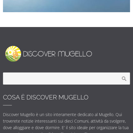
COSA È DISCOVER MUGELLO
Discover Mugello è un sito interamente dedicato al Mugello. Qui
troverete notizie interessanti sui dieci Comuni, attività da svolgere,
dove alloggiare e dove dormire. E’ il sito ideale per organizzare la tua