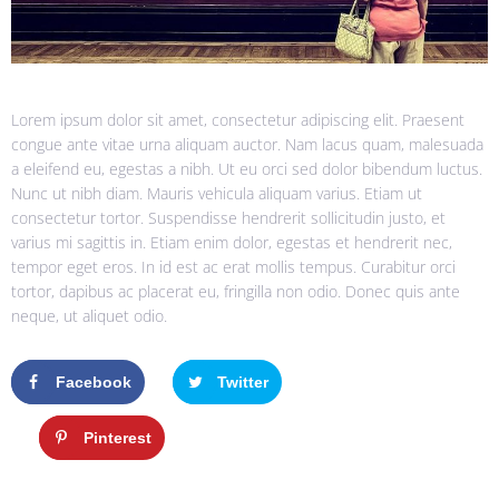
Lorem ipsum dolor sit amet, consectetur adipiscing elit. Praesent
congue ante vitae urna aliquam auctor. Nam lacus quam, malesuada
a eleifend eu, egestas a nibh. Ut eu orci sed dolor bibendum luctus.
Nunc ut nibh diam. Mauris vehicula aliquam varius. Etiam ut
consectetur tortor. Suspendisse hendrerit sollicitudin justo, et
varius mi sagittis in. Etiam enim dolor, egestas et hendrerit nec,
tempor eget eros. In id est ac erat mollis tempus. Curabitur orci
tortor, dapibus ac placerat eu, fringilla non odio. Donec quis ante
neque, ut aliquet odio.
Facebook
Twitter
Google+
Pinterest