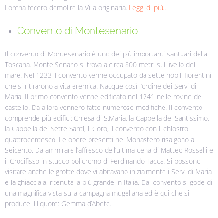
Lorena fecero demolire la Villa originaria.
Leggi di più…
Convento di Montesenario
Il convento di Montesenario è uno dei più importanti santuari della
Toscana. Monte Senario si trova a circa 800 metri sul livello del
mare.
Nel 1233 il convento venne occupato da sette nobili fiorentini
che si ritirarono a vita eremica. Nacque così l’ordine dei Servi di
Maria. Il primo convento venne edificato nel 1241 nelle rovine del
castello.
Da allora vennero fatte numerose modifiche. Il convento
comprende più edifici: Chiesa di S.Maria, la Cappella del Santissimo,
la Cappella dei Sette Santi, il Coro, il convento con il chiostro
quattrocentesco.
Le opere presenti nel Monastero risalgono al
Seicento. Da ammirare l’affresco dell’ultima cena di Matteo Rosselli e
il Crocifisso in stucco policromo di Ferdinando Tacca.
Si possono
visitare anche le grotte dove vi abitavano inizialmente i Servi di Maria
e la ghiacciaia, ritenuta la più grande in Italia.
Dal convento si gode di
una magnifica vista sulla campagna mugellana ed è qui che si
produce il liquore: Gemma d’Abete.