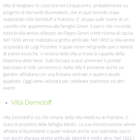
Villa di Bivigliano fu costruita nel Cinquecento, probabilmente su
progetto di Bernardo Buontalenti, che in quel periodo stava
realizzando Villa Demidoff a Pratolino.
E’ situata sulle rovine di un
castello che apparteneva alla famiglia Ginori. Il parco che circonda
tutta la villa veniva utilizzato da Filippo Ginori come riserva di caccia.
Nel 1690 venne realizzata la grotta artificiale.
Nel 1859 la Villa venne
acquistata da Luigi Pozzolini, il quale inserì nel grande parco varietà
di piante esotiche. A sinistra della Villa si trova la cappella della
Madonna della Neve. Sulla facciata si può ammirare il portale
balconato in stile seicentesco. Nella Villa è presente anche un
giardino all’italiana con una fontana centrale e quattro aiuole
quadrate. Oggi viene utilizzata per celebrare matrimoni ed altri
eventi.
Villa Demidoff
Villa Demidoff è ciò che rimane della Villa Medicea di Pratolino. E’
stata di proprietà della famiglia Medici. La sua ristrutturazione venne
affidata al Buontalenti il quale realizzò anche uno splendido parco
con giochi d’acqua, grotte artificiali, labirinti e molto altro. Nel 1822 i